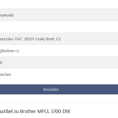
enePunkt
orazska 1347, 28201 Cesky Brod, CZ
@buttner.cz
ch
eichen
Bestellen
mpatibel zu Brother MFCL 5700 DW