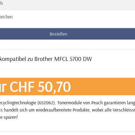
ch
eichen
Bestellen
 kompatibel zu Brother MFCL 5700 DW
r CHF 50,70
yclingtechnologie (652062). Tonermodule von Peach garantieren langf
s handelt sich um wiederaufbereitete Produkte, wobei alle Verschleisst
ie spüren!