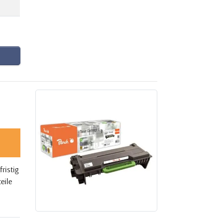
ristig
eile