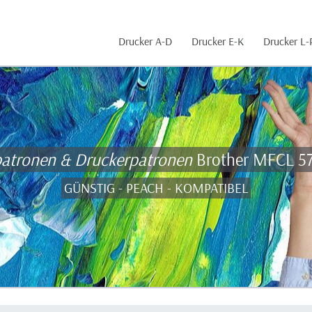
Drucker A-D
Drucker E-K
Drucker L-
patronen & Druckerpatronen
Brother MFCL 
GÜNSTIG - PEACH - KOMPATIBEL