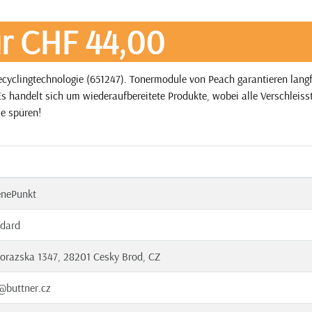
r CHF 44,00
yclingtechnologie (651247). Tonermodule von Peach garantieren langfr
s handelt sich um wiederaufbereitete Produkte, wobei alle Verschleisst
ie spüren!
enePunkt
dard
orazska 1347, 28201 Cesky Brod, CZ
@buttner.cz