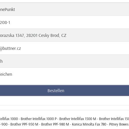
enePunkt
208-1
orazska 1347, 28201 Cesky Brod, CZ
@buttner.cz
ch
eichen
Bestellen
llifax 1000 - Brother Intellifax 1000 P - Brother Intellifax 1500 M - Brother Intellifax 15
r PPF-900 - Brother PPF-950 M - Brother PPF-980 M - Konica Minolta Fax 780 - Pitney B