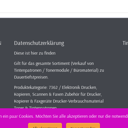
N
Datenschutzerklärung
Ti
Diese ist hier zu finden
Gilt für das gesamte Sortiment (Verkauf von
Tintenpatronen / Tonermodule / Büromaterial) zu
Dauertiefstpreisen.
Produktekategorie: 7362 / Elektronik Drucken,
Kopieren, Scannen & Faxen Zubehör für Drucker,
Kopierer & Faxgeräte Drucker-Verbrauchsmaterial
Toner & Tintenpatronen
 ein paar Cookies. Möchten Sie alle akzeptieren oder nur die notwend
nfos / Index
Tintenpatronen-Shop
Sortiment - günstig und kompatibel b