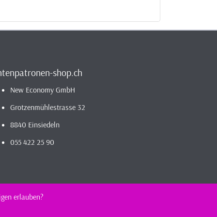
ntenpatronen-shop.ch
New Economy GmbH
Grotzenmühlestrasse 32
8840 Einsiedeln
055 422 25 90
igen erlauben?
estellen