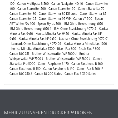
100 - Canon Multipass B 360 - Canon Navigator HD 40 - Canon Starwriter
400 - Canon Starwriter 500 - Canon Starwriter 60 - Canon Starwriter 70 -
Canon Starwriter 80 - Canon Starwriter 80 DE Luxe - Canon Starwriter 85 -
Canon Starwriter 95 - Canon Starwriter 95 WP - Canon VP 500 - Epson
ART Writer AW 100 - Epson Stylus 300 - IBM Ohne-Bezeichnung 4070 -
IBM Ohne-Bezeichnung 4070-1 - IBM Ohne-Bezeichnung 4070-2 - Konica
Minolta Fax 9410 - Konica Minolta Fax 9450 - Konica Minolta Fax KF
9410 - Konica Minolta Fax KF 9450 - Lexmark Ohne-Bezeichnung 4070-01
- Lexmark Ohne-Bezeichnung 4070-02 - Konica Minolta Minoltafax 1200
- Konica Minolta Minoltafax 1300 - Ricoh Fax 800 - Ricoh Fax F 800 -
Canon BJC 251 - Brother Whisperwriter WP 7000 J - Brother
Whisperwriter WP 7500 J - Brother Whisperwriter WP 7800 J - Canon
Starwriter Pro 5000 - Canon Faxphone B 170 - Canon Faxphone B 160 -
Canon Faxphone B 150 - Canon Faxphone B 140 - Canon Fax B 360 IF -
Canon BJC 250 J - Canon BJ 200 Series - Canon Fax B 360 Series
MEHR ZU UNSEREN DRUCKERPATRONEN