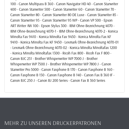
100 - Canon Multipass B 360 - Canon Navigator HD 40 - Canon Starwriter
400 - Canon Starwriter 500 - Canon Starwriter 60 - Canon Starwriter 70 -
Canon Starwriter 80 - Canon Starwriter 80 DE Luxe - Canon Starwriter 85 -
Canon Starwriter 95 - Canon Starwriter 95 WP - Canon VP 500 - Epson
ART Writer AW 100 - Epson Stylus 300 - IBM Ohne-Bezeichnung 4070 -
IBM Ohne-Bezeichnung 4070-1 - IBM Ohne-Bezeichnung 4070-2 - Konica
Minolta Fax 9410 - Konica Minolta Fax 9450 - Konica Minolta Fax KF
9410 - Konica Minolta Fax KF 9450 - Lexmark Ohne-Bezeichnung 4070-01
- Lexmark Ohne-Bezeichnung 4070-02 - Konica Minolta Minoltafax 1200
- Konica Minolta Minoltafax 1300 - Ricoh Fax 800 - Ricoh Fax F 800 -
Canon BJC 251 - Brother Whisperwriter WP 7000 J - Brother
Whisperwriter WP 7500 J - Brother Whisperwriter WP 7800 J - Canon
Starwriter Pro 5000 - Canon Faxphone B 170 - Canon Faxphone B 160 -
Canon Faxphone B 150 - Canon Faxphone B 140 - Canon Fax B 360 IF -
Canon BJC 250 J - Canon BJ 200 Series - Canon Fax B 360 Series
MEHR ZU UNSEREN DRUCKERPATRONEN