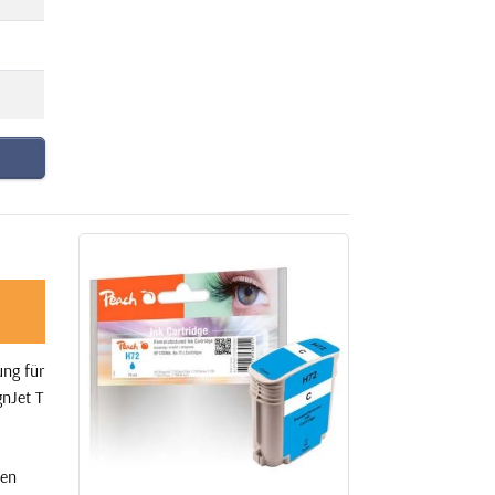
ng für
nJet T
nen