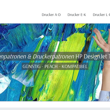
Drucker A-D
Drucker E-K
Drucker L-
enpatronen & Druckerpatronen
HP DesignJet 
GÜNSTIG - PEACH - KOMPATIBEL