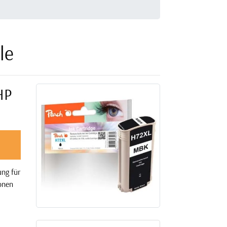
le
HP
ng für
onen