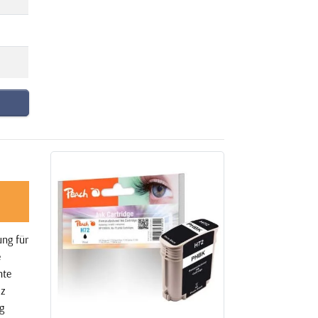
ng für
e
nte
iz
g