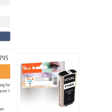
 795
ng für
nJet T
nen