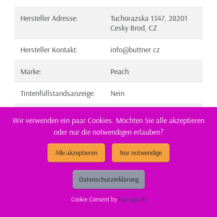
Hersteller Adresse:
Tuchorazska 1347, 28201
Cesky Brod, CZ
Hersteller Kontakt:
info@buttner.cz
Marke:
Peach
Tintenfüllstandsanzeige:
Nein
CE:
CE-Zeichen
Wir verwenden ein paar Cookies. Möchten Sie alle akzeptieren
oder nur die notwendigen erlauben?
Bestellen
Alle akzeptieren
Nur notwendige
Datenschutzerklärung
Cookie Consent by
top-app.ch