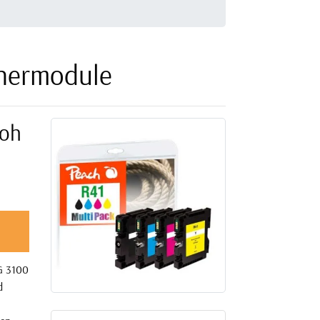
onermodule
coh
G 3100
d