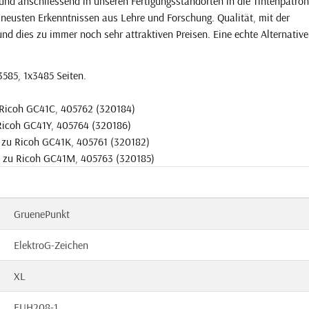
und anschliessend in unseren Fertigungsstandorten in die Tintenpatro
 neusten Erkenntnissen aus Lehre und Forschung. Qualität, mit der
und dies zu immer noch sehr attraktiven Preisen. Eine echte Alternative
3585, 1x3485 Seiten.
 Ricoh GC41C, 405762 (320184)
 Ricoh GC41Y, 405764 (320186)
 zu Ricoh GC41K, 405761 (320182)
l zu Ricoh GC41M, 405763 (320185)
GruenePunkt
ElektroG-Zeichen
XL
EUH208-1