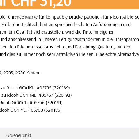
r CHF 31,20
Die führende Marke für kompatible Druckerpatronen für Ricoh Aficio S
t. Farb- und Lichtechtheit entsprechen höchsten Anforderungen und
remium Qualität sicherzustellen, wird die Tinte im eigenen
und anschliessend in unseren Fertigungsstandorten in die Tintenpatro
 neusten Erkenntnissen aus Lehre und Forschung. Qualität, mit der
und dies zu immer noch sehr attraktiven Preisen. Eine echte Alternative
5, 2395, 2240 Seiten.
l zu Ricoh GC41KL, 405765 (320189)
l zu Ricoh GC41ML, 405767 (320192)
 Ricoh GC41CL, 405766 (320191)
 Ricoh GC41YL, 405768 (320193)
GruenePunkt