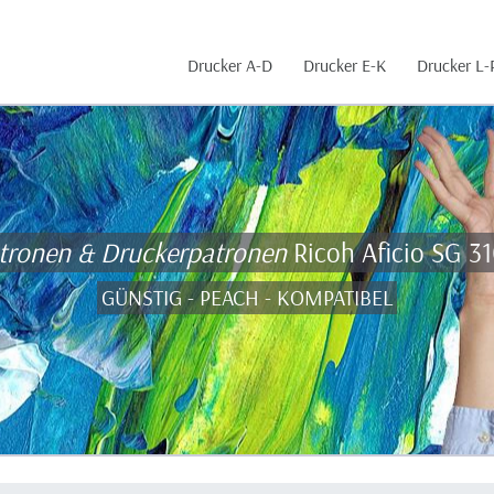
Drucker A-D
Drucker E-K
Drucker L-
tronen & Druckerpatronen
Ricoh Aficio SG 31
GÜNSTIG - PEACH - KOMPATIBEL